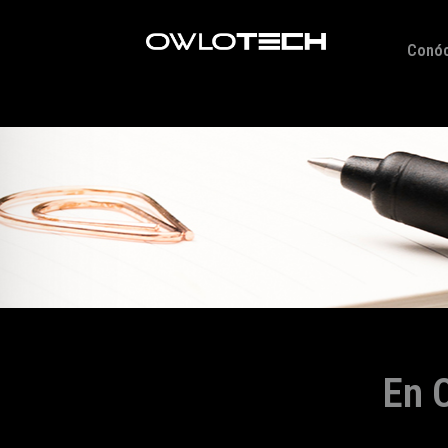
Conó
En 