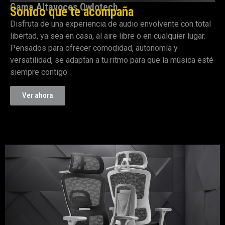
Gama Altavoces Owlotech
Sonido que te acompaña
Disfruta de una experiencia de audio envolvente con total
libertad, ya sea en casa, al aire libre o en cualquier lugar.
Pensados para ofrecer comodidad, autonomía y
versatilidad, se adaptan a tu ritmo para que la música esté
siempre contigo.
Ver ahora