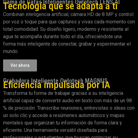
Gama de Gafas Inteligentes Owlotech LENS AI
Tecnología que se adapta a ti
Combinan inteligencia artificial, cámara HD de 8 MP y control
por voz o toque para que captures y vivas cada momento con
total comodidad. Su diseño ligero, moderno y resistente al
agua te acompaña durante todo el día, ofreciéndote una
forma más inteligente de conectar, grabar y experimentar el
mundo.
Ver ahora
Grabadora Inteligente Owlotech MAGNUS
Eficiencia impulsada por IA
Transforma tu forma de trabajar gracias a su inteligencia
artificial capaz de convertir audio en texto con más de un 98
% de precisión. Transcribe reuniones, entrevistas o ideas con
un solo clic y accede a resúmenes automáticos y mapas
mentales que organizan tu información de forma clara y
eficiente. Una herramienta versátil diseñada para
profesionales y estudiantes que buscan optimizar su