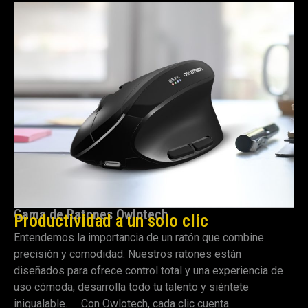
Gama de Ratones Owlotech
Productividad a un solo clic
Entendemos la importancia de un ratón que combine
precisión y comodidad. Nuestros ratones están
diseñados para ofrece control total y una experiencia de
uso cómoda, desarrolla todo tu talento y siéntete
inigualable. Con Owlotech, cada clic cuenta.