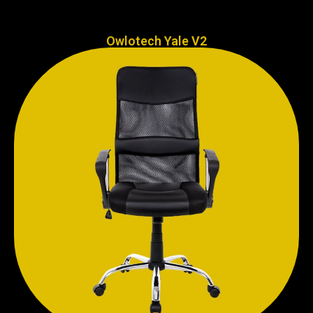
Owlotech Yale V2